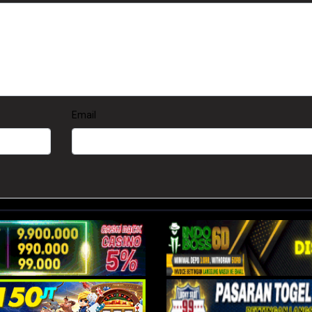
Email