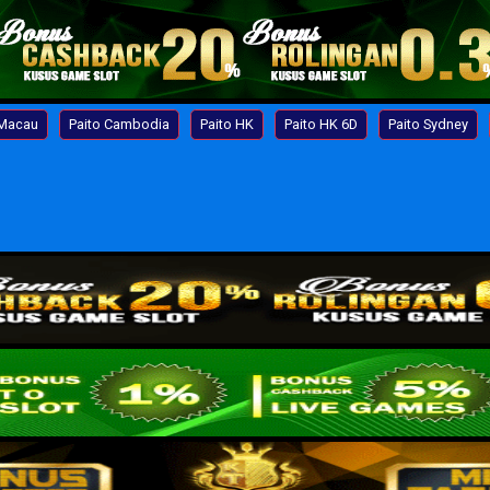
 Macau
Paito Cambodia
Paito HK
Paito HK 6D
Paito Sydney