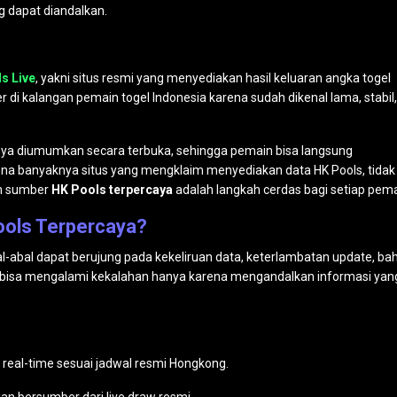
g dapat diandalkan.
s Live
, yakni situs resmi yang menyediakan hasil keluaran angka togel
r di kalangan pemain togel Indonesia karena sudah dikenal lama, stabil,
lnya diumumkan secara terbuka, sehingga pemain bisa langsung
na banyaknya situs yang mengklaim menyediakan data HK Pools, tidak
ih sumber
HK Pools terpercaya
adalah langkah cerdas bagi setiap pema
ols Terpercaya?
l-abal dapat berujung pada kekeliruan data, keterlambatan update, ba
n bisa mengalami kekalahan hanya karena mengandalkan informasi yan
a real-time sesuai jadwal resmi Hongkong.
kan bersumber dari live draw resmi.