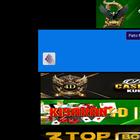
Paito