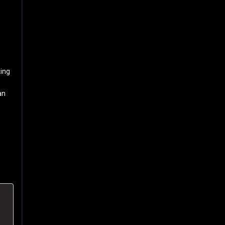
ing
an