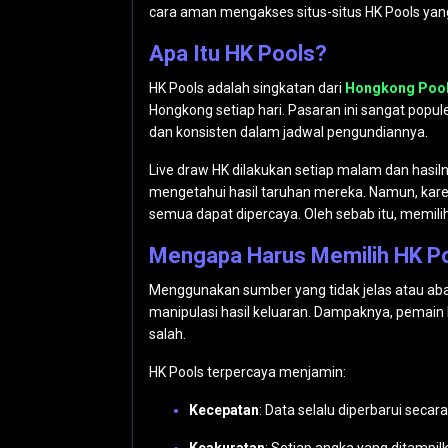
cara aman mengakses situs-situs HK Pools yan
Apa Itu HK Pools?
HK Pools adalah singkatan dari
Hongkong Pool
Hongkong setiap hari. Pasaran ini sangat popule
dan konsisten dalam jadwal pengundiannya.
Live draw HK dilakukan setiap malam dan hasi
mengetahui hasil taruhan mereka. Namun, kare
semua dapat dipercaya. Oleh sebab itu, memil
Mengapa Harus Memilih HK Po
Menggunakan sumber yang tidak jelas atau aba
manipulasi hasil keluaran. Dampaknya, pemai
salah.
HK Pools terpercaya menjamin:
Kecepatan
: Data selalu diperbarui secar
Keakuratan
: Setiap angka yang ditampil