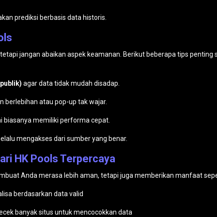
an prediksi berbasis data historis.
ols
tapi jangan abaikan aspek keamanan. Berikut beberapa tips penting 
publik)
agar data tidak mudah disadap.
n berlebihan atau pop-up tak wajar.
i biasanya memiliki performa cepat.
elalu mengakses dari sumber yang benar.
ri HK Pools Terpercaya
buat Anda merasa lebih aman, tetapi juga memberikan manfaat seper
lisa berdasarkan data valid
gecek banyak situs untuk mencocokkan data