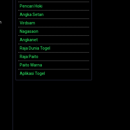
Pencari Hoki
Angka Setan
n
Virdsam
Nagasaon
Angkanet
Raja Dunia Togel
Raja Paito
Paito Warna
Aplikasi Togel