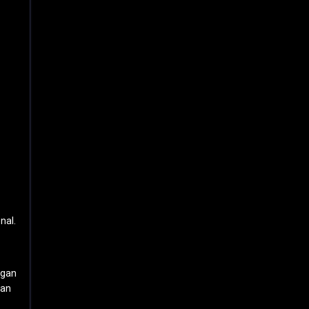
nal.
ngan
kan