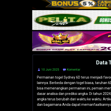
Data 
10 Juni 2025
Komentar
Permainan togel Sydney 6D terus menjadi favori
lainnya. Berbeda dengan togel biasa, taruhan
bisa memenangkan permainan ini, pemain memb
dasar analisa dan prediksi angka. Di tahun 202
angka terus berubah dari waktu ke waktu. Arti
dan bagaimana Anda dapat memanfaatkannya