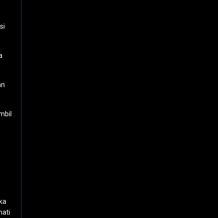
si
a
an
mbil
gka
mati