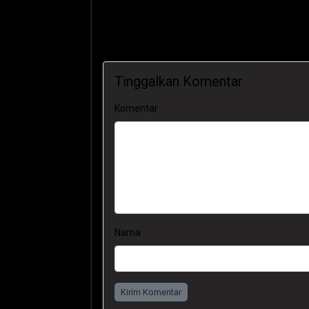
Tinggalkan Komentar
Komentar
Nama
Kirim Komentar