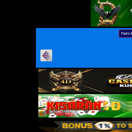
Paito