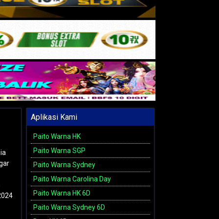
Aplikasi Kami
Paito Warna HK
Paito Warna SGP
ia
gar
Paito Warna Sydney
Paito Warna Carolina Day
n
Paito Warna HK 6D
2024
Paito Warna Sydney 6D