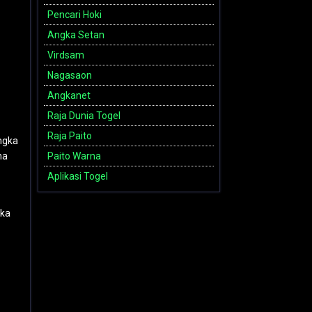
Pencari Hoki
Angka Setan
Virdsam
Nagasaon
Angkanet
Raja Dunia Togel
Raja Paito
ngka
na
Paito Warna
Aplikasi Togel
gka